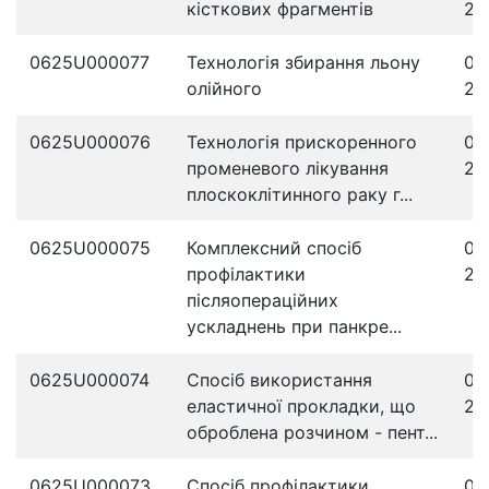
кісткових фрагментів
20
0625U000077
Технологія збирання льону
08
олійного
20
0625U000076
Технологія прискоренного
05
променевого лікування
20
плоскоклітинного раку г...
0625U000075
Комплексний спосіб
04
профілактики
20
післяопераційних
ускладнень при панкре...
0625U000074
Спосіб використання
03
еластичної прокладки, що
20
оброблена розчином - пент...
0625U000073
Спосіб профілактики
02