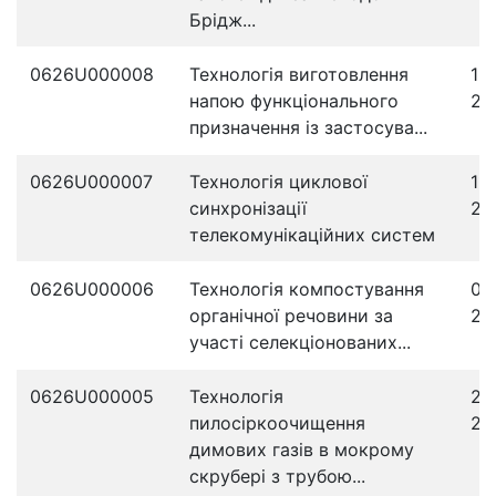
Брідж...
0626U000008
Технологія виготовлення
13
напою функціонального
20
призначення із застосува...
0626U000007
Технологія циклової
11
синхронізації
20
телекомунікаційних систем
0626U000006
Технологія компостування
05
органічної речовини за
20
участі селекціонованих...
0626U000005
Технологія
23
пилосіркоочищення
20
димових газів в мокрому
скрубері з трубою...