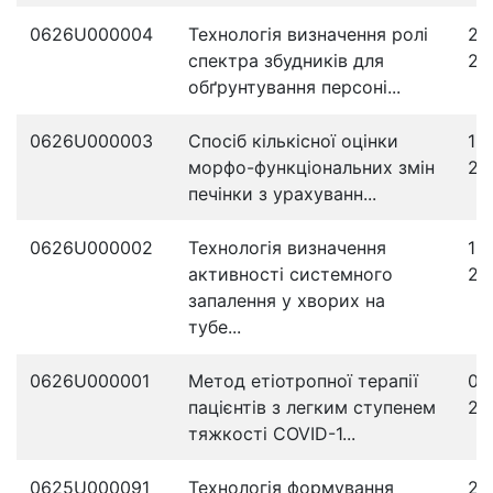
0626U000004
Технологія визначення ролі
23
спектра збудників для
20
обґрунтування персоні...
0626U000003
Спосіб кількісної оцінки
15
морфо-функціональних змін
20
печінки з урахуванн...
0626U000002
Технологія визначення
12
активності системного
20
запалення у хворих на
тубе...
0626U000001
Метод етіотропної терапії
05
пацієнтів з легким ступенем
20
тяжкості COVID-1...
0625U000091
Технологія формування
25