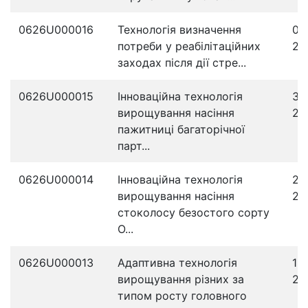
0626U000016
Технологія визначення
03
потреби у реабілітаційних
20
заходах після дії стре...
0626U000015
Інноваційна технологія
31
вирощування насіння
20
пажитниці багаторічної
парт...
0626U000014
Інноваційна технологія
25
вирощування насіння
20
стоколосу безостого сорту
О...
0626U000013
Адаптивна технологія
16
вирощування різних за
20
типом росту головного