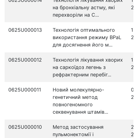
0625U000014
Технологія лікування хворих
18
на бронхіальну астму, які
20
перехворіли на C...
0625U000013
Технологія оптимального
18
використання режиму BPaL
20
для досягнення його м...
0625U000012
Технологія лікування хворих
12
на саркоїдоз легень з
20
рефрактерним перебіг...
0625U000011
Новий молекулярно-
07
генетичний метод
20
повногеномного
секвенування штамів...
0625U000010
Метод застосування
28
пульмонектомії і
20