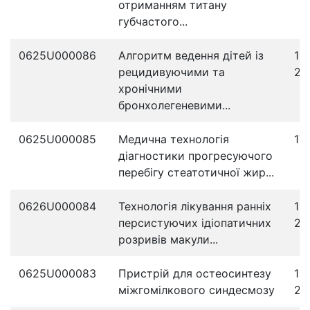
отриманням титану
губчастого...
0625U000086
Алгоритм ведення дітей із
18
рецидивуючими та
20
хронічними
бронхолегеневими...
0625U000085
Медична технологія
17
діагностики прогресуючого
перебігу стеатотичної жир...
0626U000084
Технологія лікування ранніх
16
персистуючих ідіопатичних
20
розривів макули...
0625U000083
Пристрій для остеосинтезу
15
міжгомілкового синдесмозу
20