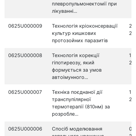
плевропульмонектомії при
лікуванні...
0625U000009
Технологія кріоконсервації
25
культур кишкових
20
протозойних паразитів
0625U000008
Технологія корекції
18
гіпотиреозу, який
20
формується за умов
автоімунного...
0625U000007
Техніка поєднаної дії
12
транспупілярної
20
термотерапії (810нм) за
розробле...
0625U000006
Спосіб моделювання
05