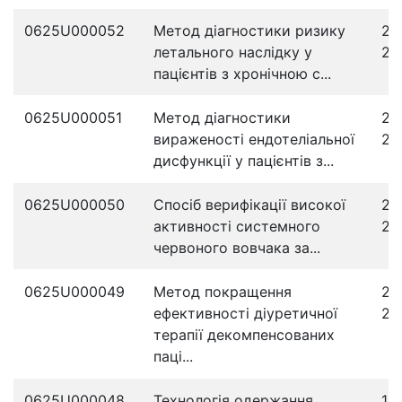
0625U000052
Метод діагностики ризику
29
летального наслідку у
20
пацієнтів з хронічною с...
0625U000051
Метод діагностики
26
вираженості ендотеліальної
20
дисфункції у пацієнтів з...
0625U000050
Спосіб верифікації високої
25
активності системного
20
червоного вовчака за...
0625U000049
Метод покращення
23
ефективності діуретичної
20
терапії декомпенсованих
паці...
0625U000048
Технологія одержання
19