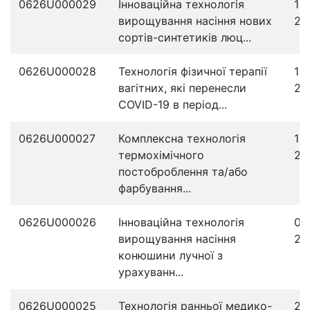
0626U000029
Інноваційна технологія
19
вирощування насіння нових
20
сортів-синтетиків люц...
0626U000028
Технологія фізичної терапії
15
вагітних, які перенесли
20
COVID-19 в період...
0626U000027
Комплексна технологія
11
термохімічного
20
постоброблення та/або
фарбування...
0626U000026
Інноваційна технологія
04
вирощування насіння
20
конюшини лучної з
урахуванн...
0626U000025
Технологія ранньої медико-
28