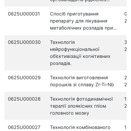
0625U000031
Спосіб приготування
08
препарату для лікування
20
метаболічних розладів при...
0625U000030
Технологія
30
нейрофункціональної
20
об’єктивізації когнітивних
розладів.
0625U000029
Технологія виготовлення
24
порошків зі сплаву Zr-Ti-Nb
20
0625U000028
Технологія фотодинамічної
17
терапії злоякісних гліом
20
головного мозку
0625U000027
Технологія комбінованого
10