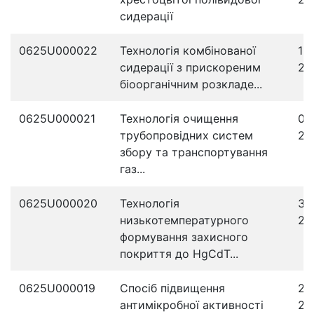
сидерації
0625U000022
Технологія комбінованої
12
сидерації з прискореним
20
біоорганічним розкладе...
0625U000021
Технологія очищення
08
трубопровідних систем
20
збору та транспортування
газ...
0625U000020
Технологія
30
низькотемпературного
20
формування захисного
покриття до HgCdT...
0625U000019
Спосіб підвищення
28
антимікробної активності
20