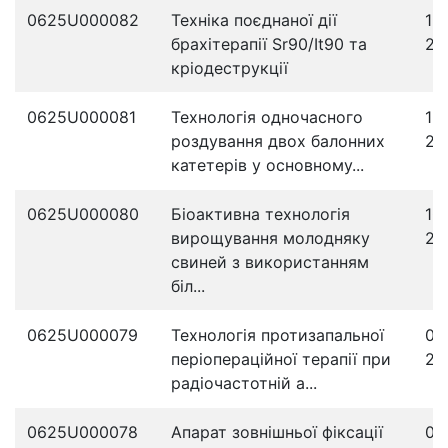
0625U000082
Техніка поєднаної дії
15
брахітерапії Sr90/It90 та
20
кріодеструкції
0625U000081
Технологія одночасного
12
роздування двох балонних
20
катетерів у основному...
0625U000080
Біоактивна технологія
10
вирощування молодняку
20
свиней з використанням
біл...
0625U000079
Технологія протизапальної
09
періопераційної терапії при
20
радіочастотній а...
0625U000078
Апарат зовнішньої фіксації
08