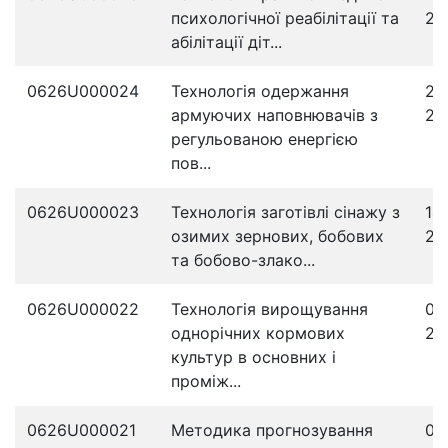
психологічної реабілітації та
20
абілітації діт...
0626U000024
Технологія одержання
21
армуючих наповнювачів з
20
регульованою енергією
пов...
0626U000023
Технологія заготівлі сінажу з
14
озимих зернових, бобових
20
та бобово-злако...
0626U000022
Технологія вирощування
08
однорічних кормових
20
культур в основних і
проміж...
0626U000021
Методика прогнозування
05