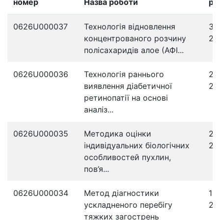
номер
Назва роботи
ре
0626U000037
Технологія відновлення
31
концентрованого розчину
20
полісахаридів алое (АФІ...
0626U000036
Технологія раннього
27
виявлення діабетичної
20
ретинопатії на основі
аналіз...
0626U000035
Методика оцінки
22
індивідуальних біологічних
20
особливостей пухлин,
пов’я...
0626U000034
Метод діагностики
13
ускладненого перебігу
20
тяжких загострень