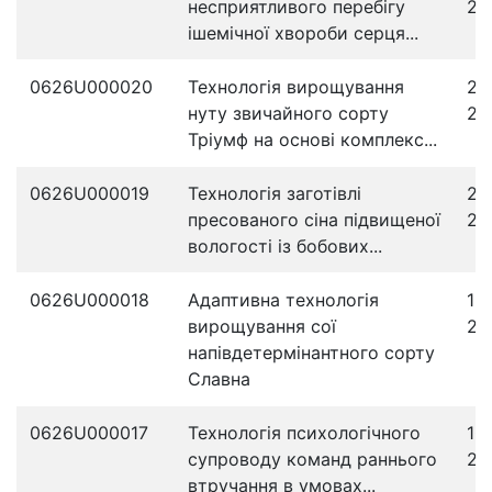
несприятливого перебігу
20
ішемічної хвороби серця...
0626U000020
Технологія вирощування
29
нуту звичайного сорту
20
Тріумф на основі комплекс...
0626U000019
Технологія заготівлі
23
пресованого сіна підвищеної
20
вологості із бобових...
0626U000018
Адаптивна технологія
15
вирощування сої
20
напівдетермінантного сорту
Славна
0626U000017
Технологія психологічного
10
супроводу команд раннього
20
втручання в умовах...