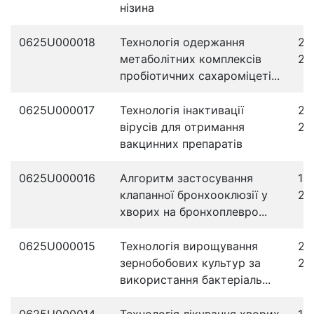
нізина
0625U000018
Технологія одержання
25
метаболітних комплексів
20
пробіотичних сахароміцеті...
0625U000017
Технологія інактивації
21
вірусів для отримання
20
вакцинних препаратів
0625U000016
Алгоритм застосування
14
клапанної бронхооклюзії у
20
хворих на бронхоплевро...
0625U000015
Технологія вирощування
28
зернобобових культур за
20
використання бактеріаль...