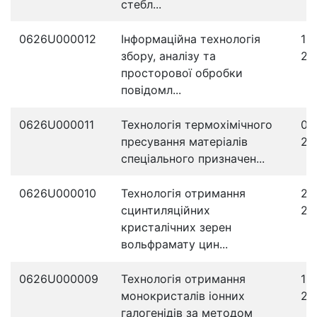
стебл...
0626U000012
Інформаційна технологія
10
збору, аналізу та
20
просторової обробки
повідомл...
0626U000011
Технологія термохімічного
05
пресування матеріалів
20
спеціального призначен...
0626U000010
Технологія отримання
25
сцинтиляційних
20
кристалічних зерен
вольфрамату цин...
0626U000009
Технологія отримання
19
монокристалів іонних
20
галогенідів за методом