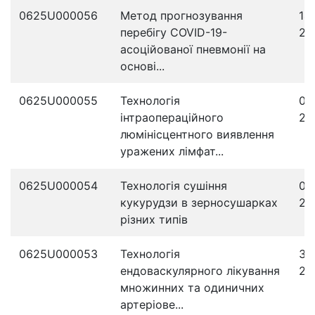
0625U000056
Метод прогнозування
14
перебігу COVID-19-
20
асоційованої пневмонії на
основі...
0625U000055
Технологія
09
інтраопераційного
20
люмінісцентного виявлення
уражених лімфат...
0625U000054
Технологія сушіння
02
кукурудзи в зерносушарках
20
різних типів
0625U000053
Технологія
30
ендоваскулярного лікування
20
множинних та одиничних
артеріове...