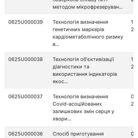
методом мікрофрезеруван...
0625U000039
Технологія визначення
19
генетичних маркерів
20
кардіометаболічного ризику
в...
0625U000038
Технологія об'єктивізації
15
діагностики та
20
використання індикаторів
якос...
0625U000037
Технологія визначення
07
Covid-асоційованих
20
залишкових змін серця у
хвори...
0625U000036
Спосіб приготування
04