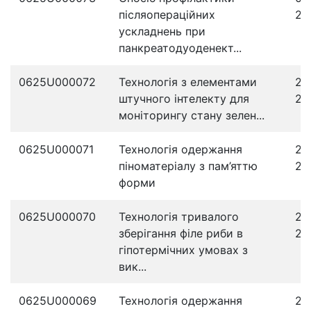
післяопераційних
20
ускладнень при
панкреатодуоденект...
0625U000072
Технологія з елементами
28
штучного інтелекту для
20
моніторингу стану зелен...
0625U000071
Технологія одержання
26
піноматеріалу з пам’яттю
20
форми
0625U000070
Технологія тривалого
24
зберігання філе риби в
20
гіпотермічних умовах з
вик...
0625U000069
Технологія одержання
20