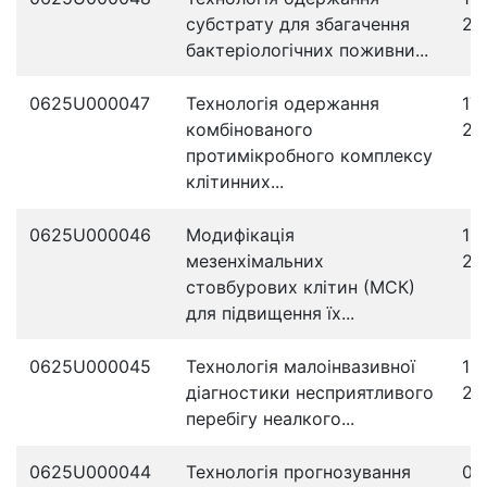
субстрату для збагачення
20
бактеріологічних поживни...
0625U000047
Технологія одержання
17
комбінованого
20
протимікробного комплексу
клітинних...
0625U000046
Модифікація
15
мезенхімальних
20
стовбурових клітин (МСК)
для підвищення їх...
0625U000045
Технологія малоінвазивної
10
діагностики несприятливого
20
перебігу неалкого...
0625U000044
Технологія прогнозування
04