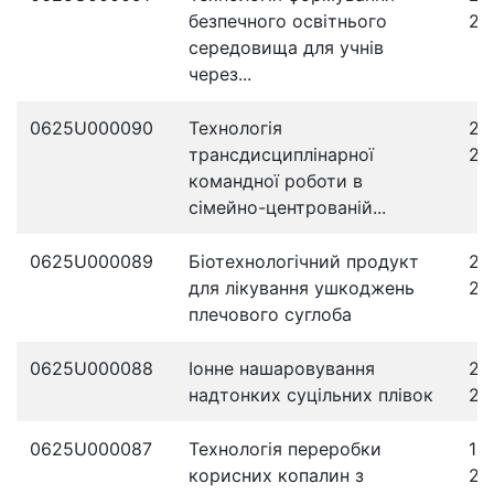
безпечного освітнього
20
середовища для учнів
через...
0625U000090
Технологія
24
трансдисциплінарної
20
командної роботи в
сімейно-центрованій...
0625U000089
Біотехнологічний продукт
23
для лікування ушкоджень
20
плечового суглоба
0625U000088
Іонне нашаровування
22
надтонких суцільних плівок
20
0625U000087
Технологія переробки
19
корисних копалин з
20