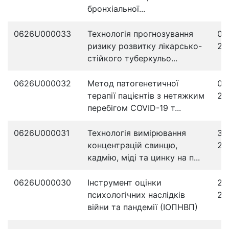
бронхіальної...
0626U000033
Технологія прогнозування
07
ризику розвитку лікарсько-
20
стійкого туберкульо...
0626U000032
Метод патогенетичної
04
терапії пацієнтів з нетяжким
20
перебігом COVID-19 т...
0626U000031
Технологія вимірювання
30
концентрацій свинцю,
20
кадмію, міді та цинку на п...
0626U000030
Інструмент оцінки
25
психологічних наслідків
20
війни та пандемії (ІОПНВП)