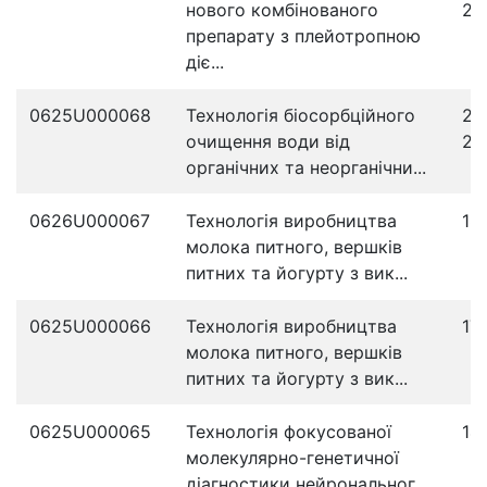
нового комбінованого
20
препарату з плейотропною
діє...
0625U000068
Технологія біосорбційного
20
очищення води від
20
органічних та неорганічни...
0626U000067
Технологія виробництва
18
молока питного, вершків
питних та йогурту з вик...
0625U000066
Технологія виробництва
17
молока питного, вершків
питних та йогурту з вик...
0625U000065
Технологія фокусованої
14
молекулярно-генетичної
діагностики нейрональног...