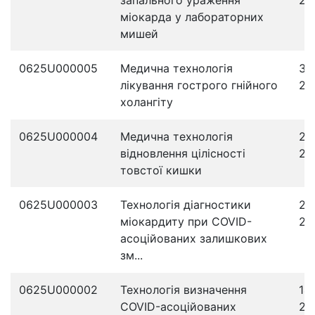
запального ураження
20
міокарда у лабораторних
мишей
0625U000005
Медична технологія
31
лікування гострого гнійного
20
холангіту
0625U000004
Медична технологія
27
відновлення цілісності
20
товстої кишки
0625U000003
Технологія діагностики
21
міокардиту при COVID-
20
асоційованих залишкових
зм...
0625U000002
Технологія визначення
14
COVID-асоційованих
20