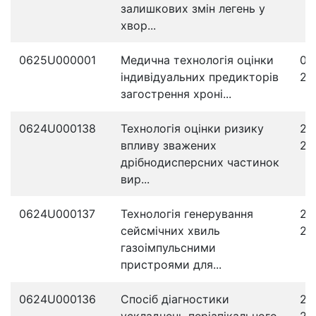
залишкових змін легень у
хвор...
0625U000001
Медична технологія оцінки
07
індивідуальних предикторів
20
загострення хроні...
0624U000138
Технологія оцінки ризику
26
впливу зважених
20
дрібнодисперсних частинок
вир...
0624U000137
Технологія генерування
24
сейсмічних хвиль
20
газоімпульсними
пристроями для...
0624U000136
Спосіб діагностики
20