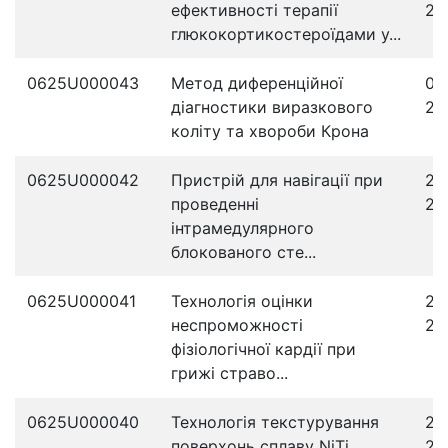
ефективності терапії
20
глюкокортикостероїдами у...
0625U000043
Метод диференційної
01
діагностики виразкового
20
коліту та хвороби Крона
0625U000042
Пристрій для навігації при
27
проведенні
20
інтрамедулярного
блокованого сте...
0625U000041
Технологія оцінки
25
неспроможності
20
фізіологічної кардії при
грижі страво...
0625U000040
Технологія текстурування
21
поверхонь сплаву NiTi
20