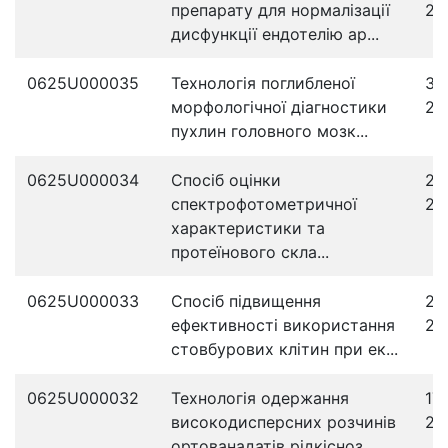
препарату для нормалізації
20
дисфункції ендотелію ар...
0625U000035
Технологія поглибленої
31
морфологічної діагностики
20
пухлин головного мозк...
0625U000034
Спосіб оцінки
25
спектрофотометричної
20
характеристики та
протеїнового скла...
0625U000033
Спосіб підвищення
21
ефективності використання
20
стовбурових клітин при ек...
0625U000032
Технологія одержання
17
високодисперсних розчинів
20
ортованадатів рідкісноз...