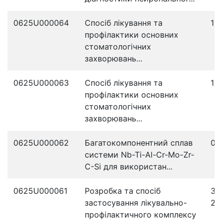
0625U000064
Спосіб лікування та
12
профілактики основних
стоматологічних
захворювань...
0625U000063
Спосіб лікування та
10
профілактики основних
стоматологічних
захворювань...
0625U000062
Багатокомпонентний сплав
07
системи Nb-Ti-Al-Cr-Mo-Zr-
C-Si для використан...
0625U000061
Розробка та спосіб
31
застосування лікувально-
20
профілактичного комплексу