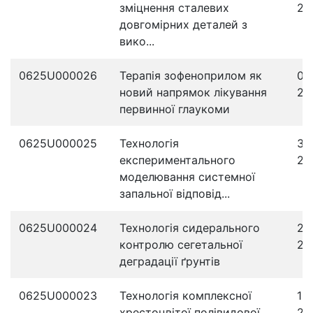
зміцнення сталевих
20
довгомірних деталей з
вико...
0625U000026
Терапія зофеноприлом як
04
новий напрямок лікування
20
первинної глаукоми
0625U000025
Технологія
30
експериментального
20
моделювання системної
запальної відповід...
0625U000024
Технологія сидерального
23
контролю сегетальної
20
деградації ґрунтів
0625U000023
Технологія комплексної
19
хрестоцвітої полівидової
20